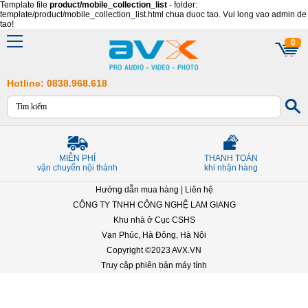
Template file
product/mobile_collection_list
- folder:
template/product/mobile_collection_list.html chua duoc tao. Vui long vao admin de
tao!
0
Hotline: 0838.968.618
MIỄN PHÍ
THANH TOÁN
vận chuyển nội thành
khi nhận hàng
Hướng dẫn mua hàng
|
Liên hệ
CÔNG TY TNHH CÔNG NGHỆ LAM GIANG
Khu nhà ở Cục CSHS
Vạn Phúc, Hà Đông, Hà Nội
Copyright ©2023 AVX.VN
Truy cập phiên bản máy tính