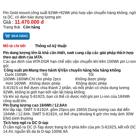
Pin Gold-mount công suất 92Wh+92Wh phù hợp vận chuyển hàng không, ngõ
ra DC, có đèn báo dung lượng pin
Giá :
11.470.000 đ
Trạng thái :
Còn hàng
Mô tả chi tiết
Thông số kỹ thuật
Pin dung lượng lớn là khá cần thiết, swit cung cấp các giải pháp thích hợp
theo qui định của IATA.
Các qui định của IATA DGR hạn chế việc vận chuyển khí trên 100Wh pin Li-ion
gói:
Công suất pin
Mang theo hành lý
Vận chuyển hàng hóa hàng không
Dưới 100Wh
Tốt
Tốt
100Wh-160Wh
Chỉ cho phép 2pcs
Không được phép
Hơn 160Wh
Không được phép
Không được phép
S-8192S có thể được chia thành 2 phần, và mỗi phần có chứa dung lượng
92Wh, không bị giới hạn bởi vận tải hàng không.
Và khi sử dụng S-8192S, bạn có thể có được một gói pin Li-ion của 184Wh
công suất lớn.
Pin Dung lượng cao 184Wh / 12.8Ah
Khi lắp ráp, SWIT S-8192A gồm 20pcs pin 18650.Dung lượng cao đạt đến
184Wh / 12.8Ah. SWIT S-8192A, có thể chạy khoảng 6 giờ cho máy ảnh 30W
ENG bình thường
Tích hợp ngõ ra DC D-tap
Ổ cắm ngõ ra DC D-Tap được trang bị ở phía trên của pin S-8192S, kết nối DC
14.4V, nguồn tối đa từ D-tap 100W, 8A