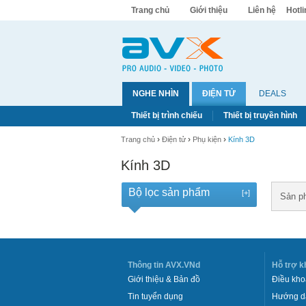
Trang chủ
Giới thiệu
Liên hệ
Hotl
NGHE NHÌN
ĐIỆN TỬ
DEALS
Thiết bị trình chiếu
Thiết bị truyền hình
›
›
›
Trang chủ
Điện tử
Phụ kiện
Kính 3D
Kính 3D
Bộ lọc sản phẩm
[+]
Sản p
Thông tin AVX.VNd
Hỗ trợ k
Giới thiệu & Bản đồ
Điều kho
Tin tuyển dụng
Hướng d