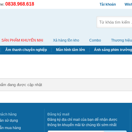
0838.968.618
ine:
Tài khoản
Wish
SẢN PHẨM KHUYẾN MẠI
Xả hàng tồn kho
Combo
Thương hiệu
Âm thanh chuyên nghiệp
Màn hình tấm lớn
Ánh sáng phim trường
hẩm đang được cập nhật
hách hàng
Đăng ký mail
Đăng ký địa chỉ mail của bạn để nhận được
ản sử dụng
thông tin khuyến mãi từ chúng tôi sớm nhất
ẫn mua hàng